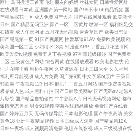
网址
岛国搬运工首页
伦理朋友的妈妈
丝袜女同
日韩性爱网址
在线观看日本黄
亚洲国产第一网站
国产99不卡
66精品视频
国
级在线完整版免费 51renren 欧美一区二区三区精品 91熟女露脸 欧美精品日
产精品探花一区
成人免费国产大片
国产在线网址观看
欧美激情
日韩
国产精品无码亚洲
国产一区二区黄片
喷潮一区
福利姬足交
逼视频 91操老熟女 久在线视频 91操碰 人人精品自拍 国产精品久久久久超碰
在线看
成人午夜网址
五月花无码视频
青青草国产
欧美日韩乱
国产屁屁第一页
91国产视频网
性爱草逼91AV
免费欧美视频
欧
亚洲精品国产品 教师乱伦碰碰狠狠干 伊人天堂网 老熟女毛茸茸浓毛 草草久
美岛国一区二区
少妇喷水18禁
51漫画APP
丁香五月花激情网
欧美爱爱tv视频
免费五月丁香视频
97香蕉超级碰碰
国产免费看
久精品国产 日韩欧美专区 成人在线你懂的 日韩精品一区二区三区不卡 超碰
二区
三级黄色片网站
综合网黄
在线播放观看
欧美电影在线
伦
理片在哪里看
蜜桃午夜网
久草资源在
日本三级大全
久久福利
免费日韩人妻 sss色视频在线观看高清 三年片在线
福利所导航视频
成人片免费
国产第9页
中文字幕bt原声
三级日
韩欧美
午夜视频123
日本推理片
丁香五月网站
国产免费看视频
极品成人色
成人黑料自拍
国产日韩欧美网站
国产无码av
老湿A
片影院
国产精品自拍偷拍
牛牛影院A片
日韩无码视频网站
都市
激情变态另类
男女91视频
字幕在线精品播放
免费国产在线看
国产婷婷五月天
无码传媒导航
日本电影伦理
国产午夜高清
美女
黄色18
亚洲午夜精品视频
日本三级成人观看
国产精品第12页
日韩午夜场
成人视频高清免费
伦理在线影视
成人三级视频在线