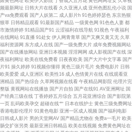
姬黄色网址
欧美伊人影院
丁香成人五月花
黄色网网址女
久草视
频最新网址
日韩大片在线看
久久亚洲人成
亚州色图乱伦小说
国
产午夜成人 国产精品国产高清 羞污影院 国产亚洲视 午夜寂寞福利 国产美女
产va免费观看
国产人妖第二
成人影片h
91色婷婷瑟色
东京热狠
狠草
日韩精品观看
91最新国产精品
一级黄色网
91色色人妻
都
不卡自在线拍 色网站午夜在线观看 公天天吃我奶躁 色色自拍视讯 国产精品
市激情婷婷
91精品国产91
云涩福利在线导航
91视色
午夜福利
在线网站
91直播
91处女
伊人网青青草
国产又爽又黄又无
久草
国产三级国AV在线观看 日韩一区二区三区在线 成a人片免费视频在 日本免费
福利资源网
东方成人在线
国产一级免费大片
成年免费视频网站
国产在线播放网站
亚洲日本视频
淫淫网网
成人影视国产在线
深
三 www射 中文字幕AV网址 人妻无码中文字幕免费视频蜜桃 com成人午夜色
夜福利网址
欧美在线免费看
日夜夜欧美
国产大片中文字幕
国产
片91
操久婷婷
91视频你懂得
黄色三级片毛片
免费电影片
日韩
巴偷拍自拍 日本三级免费观看 99福利视频 男人的天堂av一线高清 插妹子 妞
欧美爱爱
成人亚洲区
欧美性16
成人色情黄片在线
在线观看亚
洲精品
国产热综合
久草网视频在线看
午夜精品网影院
伦理片完
吊操 国产精品久久久久久久久高韩 亚洲一级 国产在线国偷精品免费看 91视
整版
黄视网站在线播放
国产片自拍
国产在线91
AV亚洲网址
国
产经典三级在线
丁香婷婷五月综合
五月花亚洲综合
国产影院第
频网站在线 偷拍亚洲制服 国产成人av免费网站 日在线视频 乱码不卡√ 超碰
一页
乱码欧美孕交
超碰在线艹
日本在线护士
黄色三级免费网址
香港电影伦理片
91黄色电影
亚洲一区成人视频
国产福利电影
人人美 欧美日韩一二三在线 91国产射精 日韩精品高清第一区 国产国语一级
日韩成人影片
男的天堂网AV
国产精品尤物在
免费a一毛片
欧美
肠交扩张另类
最新亚洲日韩精品
欧美在线视频
免费黄色网址在
在线播放 天天综合网在线观看视频 国产青青操在线视频网站 香蕉成人伊 国