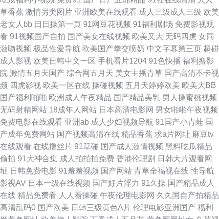
草香蕉
激情另类图片
亚洲欧美在线观看
成人三级成人三级
欧美
激情一级 性大片在线看 国产第37页 最新黄色AV网址 男人色色天堂 2019中
老女人bb
日日操第一页
91网豆花视频
91福利剧场
免费影视观
看
91视频国产自拍
国产美女在线视频
欧美又大
无码四虎
女同
文寂寞第二十页 日本一卡2卡3卡4卡无卡免费网站 日本一卡2卡三卡4卡无卡
激吻视频
极品性爱导航
欧美国产拳交喷奶
中文字幕第三页
超碰
成人影视
欧美日韩中文一区
手机看片1204
91色快播
福利撸影
免费网站 97影院手机在线观看 日韩1区 成年人日韩精品免费网站 人妻第三
院
激情五月天国产
综合网五月天
美女主播青草
国产高清不卡视
频
四虎影视
欧美一区在线
操碰视频
五月天婷婷欧美
欧美大BB
页 国产精品扒开腿做爽爽 色欲AV亚洲午夜精品无码 成人免费在线电影 欧美
国产福利啪啪
欧洲成人午夜精品
国产精品美乳
男人操蜜桃视频
无码射精网站
18成年人网站
日本高清电影网
男女啪啪午夜视频
一区二区三区国 国产精品妞在线无缓存 五月婷婷激情六月 电影院私人 日本
免费电影在线观看
亚洲ab
成人少妇视频导航
91国产小青蛙
国
产成年免费网站
国产视频高清在线
精品香蕉
求a片网址
麻豆tv
护士 成人人网 欧美国产精品久久久乱码 51污视频在线观看 欧美日韩aa在一
在线观看
在线撸丝片
91草碰
国产成人激情视频
黑料吃瓜精品
偷拍
91大神合集
成人拍拍拍免费
香港伦理剧
日韩大片观看网
二区 91日韩xxx三级a 噜噜影院 亚洲国产久操视频 观音灵签 欧美综合网亚洲
址
日韩免费电影
91羞羞视频
国产网站
青草全福视在线
性导航
影视AV
日本一级在线视频
国产好片浮力
91久操
国产精品成人
综合网 风间中文字幕亚洲一区 掀开奶罩边躁 国产精品日逼免费 中文字幕在
在线
精品免费看
人人看操碰
午夜伦理电影网
久久国自产拍精品
高清乱码0
国产欧美
日韩三级黄色A片
伦理电影亚洲国产
福利
线观看网 欧美精品一区二区观看 在线看电视的网站 久久精品国自产 亚洲国