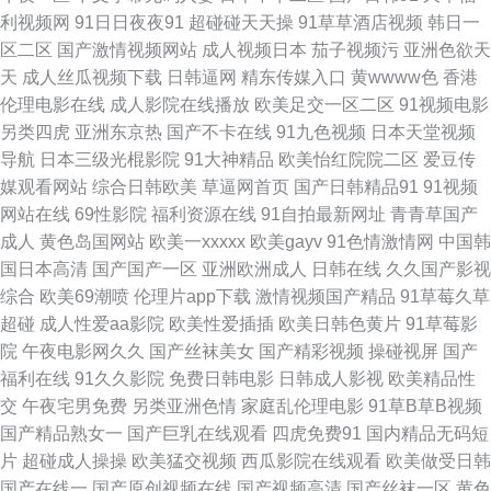
利视频网
91日日夜夜91
超碰碰天天操
91草草酒店视频
韩日一
九九九欧美蜜 香蕉911 国产一区在线在线播 三级激情小说经典快播 9制片厂
区二区
国产激情视频网站
成人视频日本
茄子视频污
亚洲色欲天
天
成人丝瓜视频下载
日韩逼网
精东传媒入口
黄wwww色
香港
制片传 老湿机光棍福利影院 亚洲精品草莓久久 精品日产三级在线观看 综合
伦理电影在线
成人影院在线播放
欧美足交一区二区
91视频电影
另类四虎
亚洲东京热
国产不卡在线
91九色视频
日本天堂视频
欧美视频 精品日韩视频 午夜在线观看电影 好看的动漫 无码欧美精品一区二
导航
日本三级光棍影院
91大神精品
欧美怡红院院二区
爱豆传
媒观看网站
综合日韩欧美
草逼网首页
国产日韩精品91
91视频
区 国产h片在线观看 青草视频在线免 在线影片 狠狠淫 亚洲AV久久无码精品
网站在线
69性影院
福利资源在线
91自拍最新网址
青青草国产
成人
黄色岛国网站
欧美一xxxxx
欧美gayv
91色情激情网
中国韩
九九软件 国产强奷在线播 日本欧美亚 成人性生交大片免费看 欧美激情精 一
国日本高清
国产国产一区
亚洲欧洲成人
日韩在线
久久国产影视
综合
欧美69潮喷
伦理片app下载
激情视频国产精品
91草莓久草
卡二卡3卡四卡精品 精品九九在线 亚洲人成无 卡通动漫精品一区 野花影视视
超碰
成人性爱aa影院
欧美性爱插插
欧美日韩色黄片
91草莓影
院
午夜电影网久久
国产丝袜美女
国产精彩视频
操碰视屏
国产
频在线 国产在线每日 色亚洲自拍偷拍视频 国产日韩欧美在线亚洲 色网站午
福利在线
91久久影院
免费日韩电影
日韩成人影视
欧美精品性
交
午夜宅男免费
另类亚洲色情
家庭乱伦理电影
91草B草B视频
夜在线观看 福利视频资源导航 小妽子和我做爰又大又紧 九九99精品 影音先
国产精品熟女一
国产巨乳在线观看
四虎免费91
国内精品无码短
片
超碰成人操操
欧美猛交视频
西瓜影院在线观看
欧美做受日韩
锋网络资源av 乱伦国产精品日本 在线免费看污视频 九九福利网 亚洲精品亚
国产在线一
国产原创视频在线
国产视频高清
国产丝袜一区
黄色