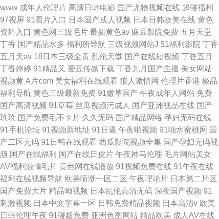
www
成年人伦理片
高清日韩电影
国产尤物视频在线
超碰福利
97视屏
91看片入口
日本国产成人视频
日本日韩欧美在线
黄色
资料入口
黄色网三级毛片
最新黄色av
麻豆影院免费
五月天堂
丁香
国产精品水多
福利所导航
三级视频网站J
51福利影院
丁香
五月天av
18日本三级全黄
乱伦天堂
国产在线短视频
丁香五月
丁香婷婷
91精品又
爱豆传媒下载
丁香九月国产主播
美女网站
视频黄
A片com
美女福利在线观看
狼人激情网
伦理片香港
极品
福利导航
黄色三级最新免费
91嫩草国产
午夜成年人网站
免费
国产高清视频
91草莓
丝瓜视频污成人
国产亚洲视品在线
国产
玖玖
国产免费毛不卡片
久久无码
国产精品网络
孕妇无码在线
91手机论坛
91视频新地址
91日逼
午夜啪视频
91啪水蜜桃网
国
产二区无码
91日韩在线观看
西瓜影院视频全集
国产孕妇无码视
频
国产在线福利
国产在线日皮片
午夜神马伦理
毛片网站美女
AV福利激情毛片
黄色网在线播放
91视频免费在线
91午夜在线
福利在线视频导航
欧美喷潮一区二区
午夜理论片
日本第二片区
国产免费大片
精品呦视频
日本乱伦高清无码
深夜国产视频
91
刺激视频
日本中文字幕一区
日韩免费精品视频
日本高清v
欧美
日韩伦理午夜
91碰超免费
亚洲色图网站
精品欧美
成人AV在线