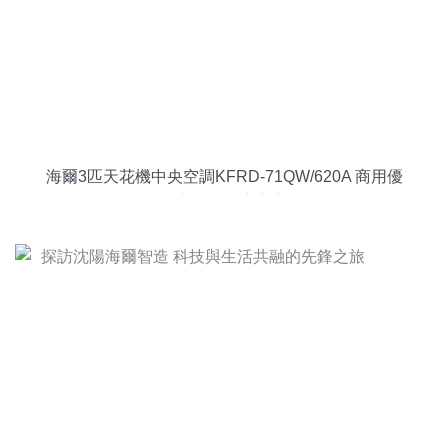
海爾3匹天花機中央空調KFRD-71QW/620A 商用優
選，六年質保安心之選