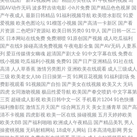
美在线国产
新91视频网
国产精品分类在线
97午夜福利视频
岛
国AV动作无码
波多野吉依电影
小h片免费
国产精品色色视屏
国
产午夜成人
最新日韩精品
91福利视频导航
欧美喷水影院
91爱
爱视频
欧美色图论坛
91榴莲小视频
国产高清一卡新区
国产看
片资源
二色吧97资源站
欧美日韩另类0
91华人
国产日韩一区二
区
日本网站在线免费
免费潮喷
91原创国产视频
成人吃瓜福利
国产在线9
操碰高清免费视频
午夜电影全集
国产AV无码
人妻系
列
爱豆传媒倩女幽魂
超清国产剧大全
91中文字幕在线
免费在
线小视频
吃瓜福利小视频
免费91
国产日产亚洲精品
91社在线
高清
人人草香蕉
激情另类图片
亚洲欧美在线观看
成人三级成人
三级
欧美老女人bb
日日操第一页
91网豆花视频
91福利剧场
免
费影视观看
91视频国产自拍
国产美女在线视频
欧美又大
无码
四虎
女同激吻视频
极品性爱导航
欧美国产拳交喷奶
中文字幕第
三页
超碰成人影视
欧美日韩中文一区
手机看片1204
91色快播
福利撸影院
激情五月天国产
综合网五月天
美女主播青草
国产高
清不卡视频
四虎影视
欧美一区在线
操碰视频
五月天婷婷欧美
欧美大BB
国产福利啪啪
欧洲成人午夜精品
国产精品美乳
男人
操蜜桃视频
无码射精网站
18成年人网站
日本高清电影网
男女