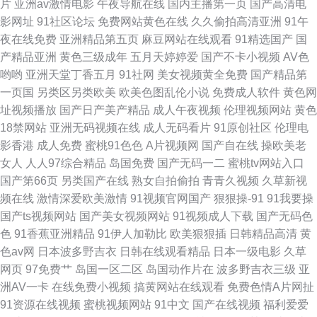
片
亚洲av激情电影
午夜导航在线
国内主播第一页
国产高清电
影网址
91社区论坛
免费网站黄色在线
久久偷拍高清亚洲
91午
视频精选在线看 欧美成人一级在线 av中文字幕资源 欧美国产亚洲日韩 91国
夜在线免费
亚洲精品第五页
麻豆网站在线观看
91精选国产
国
产精品亚洲
黄色三级成年
五月天婷婷爱
国产不卡小视频
AV色
产在线 欧美日韩在线一 爱神巧克力第3季免费观看普通话 日韩网站在线播放
哟哟
亚洲天堂丁香五月
91社网
美女视频黄全免费
国产精品第
一页国
另类区另类欧美
欧美色图乱伦小说
免费成人软件
黄色网
国产精品自在线亚欧乱色国产精品 色窝窝综合色窝窝久久 精品首页 影视在
址视频播放
国产日产美产精品
成人午夜视频
伦理视频网站
黄色
18禁网站
亚洲无码视频在线
成人无码看片
91原创社区
伦理电
线观看免费 免费人成视频在线观看 91国产在线播放 男女淫网 在线一区免费
影香港
成人免费
蜜桃91色色
A片视频网
国产自在线
操欧美老
女人
人人97综合精品
岛国免费
国产无码一二
蜜桃tv网站入口
视频播放 玖玖91后入 亚洲欧洲精品专线 国产亚洲精品激情都市 亚洲高清不
国产第66页
另类国产在线
熟女自拍偷拍
青青久视频
久草新视
频在线
激情深爱欧美激情
91视频官网国产
狠狠操-91
91我要操
卡视频 久爱电影 亚洲精品免费在线观看 看dvd影院 在线观看国产欧美 久久
国产ts视频网站
国产美女视频网站
91视频成人下载
国产无码色
色
91香蕉亚洲精品
91伊人加勒比
欧美狠狠插
日韩精品高清
黄
欧美操妇 亚洲成人精品九九爱 国产在线精品哟 亚洲国产中文在线视频 精品
色av网
日本波多野吉衣
日韩在线观看精品
日本一级电影
久草
网页
97免费艹
岛国一区二区
岛国动作片在
波多野吉衣三级
亚
播放 艹逼99 青娱乐极品视频中 91久久国产探花 女人精aaa 伊人激情综合 欧
洲AV一卡
在线免费小视频
搞黄网站在线观看
免费色情A片网扯
91资源在线视频
蜜桃视频网站
91中文
国产在线视频
福利爱爱
美大尺寸suv免费 91探花国产精品 欧美精品免费一区 99色99操在线 欧美三