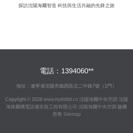
探訪沈陽海爾智造 科技與生活共融的先鋒之旅
電話：1394060**
地址：遼寧省沈陽市鐵西區北二中路7號（1門）
Copyright © 2026
www.hydsfdd.cn
沈陽海爾中央空調
沈陽
海格爾機電設備安裝工程有限公司
沈陽海爾中央空調
版權
所有
Sitemap