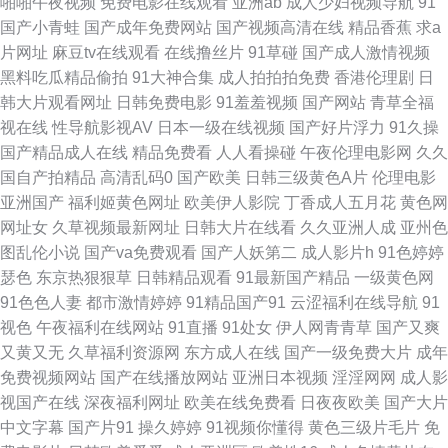
啪啪午夜视频
免费电影在线观看
亚洲ab
成人少妇视频导航
91
国产小青蛙
国产成年免费网站
国产视频高清在线
精品香蕉
求a
片网址
麻豆tv在线观看
在线撸丝片
91草碰
国产成人激情视频
黑料吃瓜精品偷拍
91大神合集
成人拍拍拍免费
香港伦理剧
日
韩大片观看网址
日韩免费电影
91羞羞视频
国产网站
青草全福
视在线
性导航影视AV
日本一级在线视频
国产好片浮力
91久操
国产精品成人在线
精品免费看
人人看操碰
午夜伦理电影网
久久
国自产拍精品
高清乱码0
国产欧美
日韩三级黄色A片
伦理电影
亚洲国产
福利姬黄色网址
欧美伊人影院
丁香成人五月花
黄色网
网址女
久草视频最新网址
日韩大片在线看
久久亚洲人成
亚州色
图乱伦小说
国产va免费观看
国产人妖第二
成人影片h
91色婷婷
瑟色
东京热狠狠草
日韩精品观看
91最新国产精品
一级黄色网
91色色人妻
都市激情婷婷
91精品国产91
云涩福利在线导航
91
视色
午夜福利在线网站
91直播
91处女
伊人网青青草
国产又爽
又黄又无
久草福利资源网
东方成人在线
国产一级免费大片
成年
免费视频网站
国产在线播放网站
亚洲日本视频
淫淫网网
成人影
视国产在线
深夜福利网址
欧美在线免费看
日夜夜欧美
国产大片
中文字幕
国产片91
操久婷婷
91视频你懂得
黄色三级片毛片
免