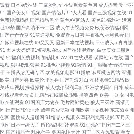
观看
日本a级在线
干露脸熟女
在线观看黄色网
成人抖音
爰上碰
91
国产美女91视频
国产情侣片
97人人看
国产三级视频在线
91
免费视频精品
国产精品另类
黄色AV网站人
黄色91福利社
污网
址18禁
国产高清不卡二区
成人午夜视频免费
欧美激情福利网
国产青青青草
91草逼视频
免费看片日韩
午夜视频福利免费
国
产嫩草视频在线
69叉叉叉
最新日本在线视频
日韩成人a
青青操
91
五月天婷婷
91短视频在线
国产在线观看的
白丝美女自慰网
站
91福利免费视频
加勒比91AV
91在线观看
黄网站av在线
国产
视频
狠狠擼狠狠擼
91桃色小视频
91激情
91干啪啪
青青操青青
干
主播诱惑无码专区
欧美视频电影
91播放
麻豆桃色网站
亚洲
欧美国产另类
欧美伦理另类
国产刺激对白
在线观看91精品
欧
美成年视频
操碰操揉
成人微拍福利导航
亚洲欧美国产日韩
成年
在线观看免费
岛国精品在线播放
狠狠撸第四色
欧美一页
女同电
影在线观看
91网国产尤物在
毛片网站黄色
狼人三级片
高清男
同
国产日韩伦理淫
成年免费视频
亚洲欧美中文视频
东京热亚洲
色图
蜜桃成人超碰网
91精品小视频
久草福利免费视影
五月天
堂网
日本一级大片
微拍福利在线观看
91香蕉APP
国产二区三
区
国产精品性
乱伦种子
美国伦理大片
国产二区在线观看
美女