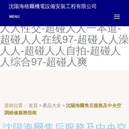
超碰人人爽天天-超碰人人添
沈陽海格爾機電設備安裝工程有限公司
人人爽-超碰人人性爱-超碰
MENU
人人性交-超碰人人一本道-
超碰人人在线97-超碰人人澡
人人-超碰人人自拍-超碰人
人综合97-超碰人爽
當前位置：
首頁
>
產品大全
>
沈陽海爾售后服務及中央空
調維修服務指南
沈陽海爾售后服務及中央空