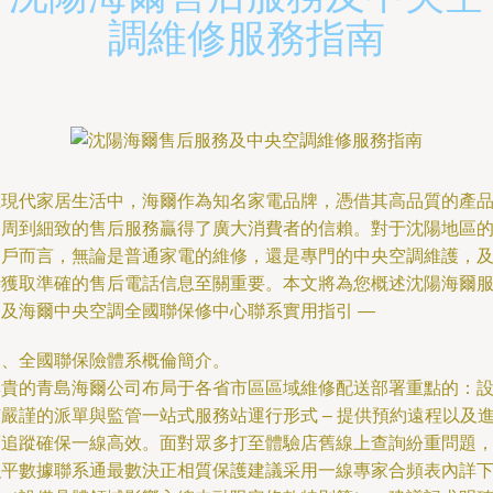
調維修服務指南
在現代家居生活中，海爾作為知名家電品牌，憑借其高品質的產
和周到細致的售后服務贏得了廣大消費者的信賴。對于沈陽地區
用戶而言，無論是普通家電的維修，還是專門的中央空調維護，
時獲取準確的售后電話信息至關重要。本文將為您概述沈陽海爾
務及海爾中央空調全國聯保修中心聯系實用指引 —
一、全國聯保險體系概倫簡介。
尊貴的青島海爾公司布局于各省市區區域維修配送部署重點的：
嚴謹的派單與監管一站式服務站運行形式 – 提供預約遠程以及
度追蹤確保一線高效。面對眾多打至體驗店舊線上查詢紛重問題
強平數據聯系通最數決正相質保護建議采用一線專家合頻表內詳