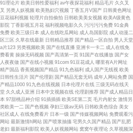
91理论片
欧美日韩性爱福利
av午夜探花福利
精品毛片
久久叉
叉
另类人妖视频
欧美熟妇穴视频
丁香五月V国产
日韩黄色网址
豆花福利视频
轮理片自拍偷拍
日韩欧美美女视频
欧美A级黄色
影院
丁香影视五月花
福利视频电影久久
污污污污免费
91金典
免费
欧美三级日本
成人在线吃瓜网站
成人岛国影院
成人动漫二
区三区
久草在线最新
日韩精品推荐
国产精品一区自拍
男人天堂
a片123
另类视频欧美
国产在线直播
亚洲卡一卡二
成人在线免
费看黄
操操无码视频
国产高清第一页
91国产在线播放
国产女
人夜夜做
国产在线小视频
91com
91豆花成人
哪里有A片网址
精产国品
香蕉视频国产精品
91九色福利
成人国产无线视
欧美
日韩性生活片
国产伦理剧
国产精品无套无码
成年人网站免费
国
产精品1000
91九色在线视频
日本伦理片在线
三级无码在线天
堂
久久成人亚洲
日本中文视频在线
伦理剧推荐
国产成人精品日
本
97甜桃品种介绍
91插插插
欧美SE第二页
毛片内射女
激情另
类欧美一二
国产色视频
孕妇三级av无码
日韩欧美色综合
美女
社区成人
在线免费看片
日本一级
国产传媒视频网站
免费观看污
网站
最新激情h网站
国产喷浆抽搐
宅男久久国产精品
国产乱肥
老妇
最新福利影院
欧美人妖视频网站
窝窝午夜理论
久草视频深