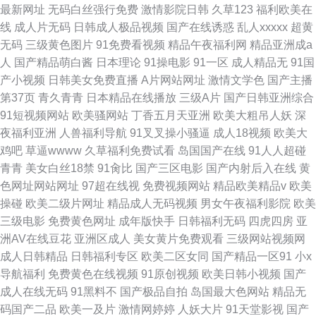
最新网址
无码白丝强行免费
激情影院日韩
久草123
福利欧美在
线
成人片无码
日韩成人极品视频
国产在线诱惑
乱人xxxxx
超黄
无码
三级黄色图片
91免费看视频
精品午夜福利网
精品亚洲成a
人
国产精品萌白酱
日本理论
91操电影
91一区
成人精品无
91国
产小视频
日韩美女免费直播
A片网站网址
激情文学色
国产主播
第37页
青久青青
日本精品在线播放
三级A片
国产日韩亚洲综合
91短视频网站
欧美骚网站
丁香五月天亚洲
欧美大粗吊人妖
深
夜福利亚洲
人兽福利导航
91叉叉操小骚逼
成人18视频
欧美大
鸡吧
草逼wwww
久草福利免费试看
岛国国产在线
91人人超碰
青青
美女白丝18禁
91肏比
国产三区电影
国产内射后入在线
黄
色网址网站网址
97超在线视
免费视频网站
精品欧美精品v
欧美
操碰
欧美二级片网址
精品成人无码视频
男女午夜福利影院
欧美
三级电影
免费黄色网址
成年版快手
日韩福利无码
四虎四房
亚
洲AV在线豆花
亚洲区成人
美女黄片免费观看
三级网站视频网
成人日韩精品
日韩福利专区
欧美二区女同
国产精品一区91
小x
导航福利
免费黄色在线视频
91原创视频
欧美日韩小视频
国产
成人在线无码
91黑料不
国产极品自拍
岛国最大色网站
精品无
码国产二品
欧美一及片
激情网婷婷
人妖大片
91天堂影视
国产