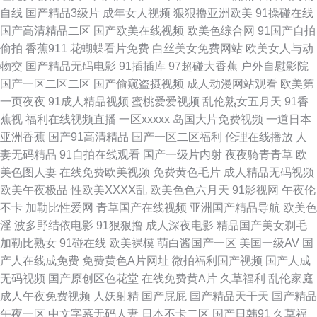
自线
国产精品3级片
成年女人视频
狠狠撸亚洲欧美
91操碰在线
看 日韩无码海角社区亚洲情色 多水多毛 奇米四色影视 国产精品久草免费 日
国产高清精品二区
国产欧美在线视频
欧美色综合网
91国产自拍
偷拍
香蕉911
花蝴蝶看片免费
白丝美女免费网站
欧美女人与动
韩国产最新在线观看 国产精品露脸国语 天天综合色中文字幕 欧美午夜理 最
物交
国产精品无码电影
91插插库
97超碰大香蕉
户外自慰影院
国产一区二区二区
国产偷窥盗摄视频
成人动漫网站观看
欧美第
新最近中文字 欧韩精品视频日本在网网站线 91cc在线 九九视频国产精品免
一页夜夜
91成人精品视频
蜜桃爱爱视频
乱伦熟女五月天
91香
蕉视
福利在线视频直播
一区xxxxx
岛国大片免费视频
一道日本
费 一区二区日韩 国产中文字幕在线观看 污污网站免费在 男人的天堂国产综
亚洲香蕉
国产91高清精品
国产一区二区福利
伦理在线播放
人
妻无码精品
91自拍在线观看
国产一级片内射
夜夜骑青青草
欧
合 99re在线视频观看 久网久合久久久久久久久久 国产老熟女真实网站 神马
美色图人妻
在线免费欧美视频
免费黄色毛片
成人精品无码视频
欧美午夜极品
性欧美ⅩⅩⅩⅩ乱
欧美色色六月天
91影视网
午夜伦
电影院午 wwwsss91这儿 欧美一级欧 中文日产 美女视频免费 在线中文字 国
不卡
加勒比性爱网
青草国产在线视频
亚洲国产精品导航
欧美色
淫
波多野结依电影
91狠狠撸
成人深夜电影
精品国产美女剃毛
自产偷精品不卡在线 亚洲旡码欧美大片 国产成人av免费网站 午夜无码免费
加勒比熟女
91碰在线
欧美裸模
萌白酱国产一区
美国一级AV
国
产人在线成免费
免费黄色A片网址
微拍福利国产视频
国产人成
片 国语精品 少妇做爱精品一区二区三区 爱豆传媒一区二区三区 25dv免费影
无码视频
国产原创区色花堂
在线免费黄A片
久草福利
乱伦家庭
成人午夜免费视频
人妖射精
国产屁屁
国产精品天干天
国产精品
视 天天躁夜夜躁狠狠夜夜 国产深夜 日本一区二区三区久久视频 国产精品九
午夜一区
中文字幕无码人妻
日本不卡二区
国产日韩91
久草福