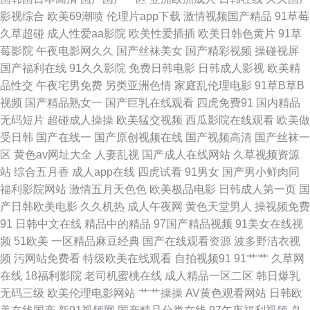
影视综合
欧美69潮喷
伦理片app下载
激情视频国产精品
91草莓
久草超碰
成人性爱aa影院
欧美性爱插插
欧美日韩色黄片
91草
莓影院
午夜电影网久久
国产丝袜美女
国产精彩视频
操碰视屏
国产福利在线
91久久影院
免费日韩电影
日韩成人影视
欧美精
品性交
午夜宅男免费
另类亚洲色情
家庭乱伦理电影
91草B草B
视频
国产精品熟女一
国产巨乳在线观看
四虎免费91
国内精品
无码短片
超碰成人操操
欧美猛交视频
西瓜影院在线观看
欧美做
受日韩
国产在线一
国产原创视频在线
国产视频高清
国产丝袜一
区
黄色av网址大全
人妻乱视
国产成人在线网站
久草视频资源
站
综合五月香
成人app在线
四虎试看
91男女
国产男小鲜肉同
福利影院网站
激情五月天色色
欧美极品电影
日韩成人第一页
国
产日韩欧美电影
久久机热
成人午夜网
黄色天堂男人
操视频免费
91
日韩中文在线
精品中的精品
97国产精品视频
91美女在线视
频
51欧美
一区精品麻豆经典
国产在线观看资源
波多野洁衣视
频
污网站免费看
特级欧美在线观看
自拍视频91
91艹艹
久草网
在线
18福利影院
老司机蜜桃在线
成人精品一区二区
韩日爆乳
无码三级
欧美伦理电影网站
艹艹操操
AV黄色观看网站
日韩欧