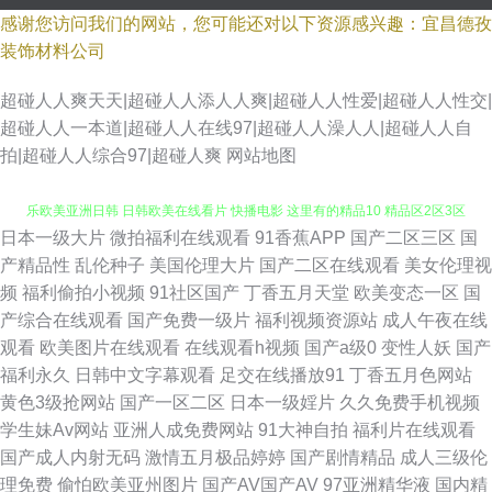
感谢您访问我们的网站，您可能还对以下资源感兴趣：宜昌德孜
装饰材料公司
超碰人人爽天天|超碰人人添人人爽|超碰人人性爱|超碰人人性交|
超碰人人一本道|超碰人人在线97|超碰人人澡人人|超碰人人自
拍|超碰人人综合97|超碰人爽
网站地图
日本一级大片
微拍福利在线观看
91香蕉APP
国产二区三区
国
国产第一区第二区aaa 国产午夜福利正在播放 一级做a爰片性色毛 超碰青娱
产精品性
乱伦种子
美国伦理大片
国产二区在线观看
美女伦理视
频
福利偷拍小视频
91社区国产
丁香五月天堂
欧美变态一区
国
乐欧美亚洲日韩 日韩欧美在线看片 快播电影 这里有的精品10 精品区2区3区
产综合在线观看
国产免费一级片
福利视频资源站
成人午夜在线
观看
欧美图片在线观看
在线观看h视频
国产a级0
变性人妖
国产
4区产品乱码9 一日本道不卡高清a无码 久草综合在线婷婷色 亚洲码专区亚洲
福利永久
日韩中文字幕观看
足交在线播放91
丁香五月色网站
黄色3级抢网站
国产一区二区
日本一级婬片
久久免费手机视频
码专区 卡通动漫第一页 亚洲日本系列在线看 偷偷要色偷偷网站视频 国产一
学生妹Av网站
亚洲人成免费网站
91大神自拍
福利片在线观看
国产成人内射无码
激情五月极品婷婷
国产剧情精品
成人三级伦
区二 色香欲综 成人在线播放观看 日本公妇乱偷中文字幕 国产精品偷在线观
理免费
偷怕欧美亚州图片
国产AV国产AV
97亚洲精华液
国内精