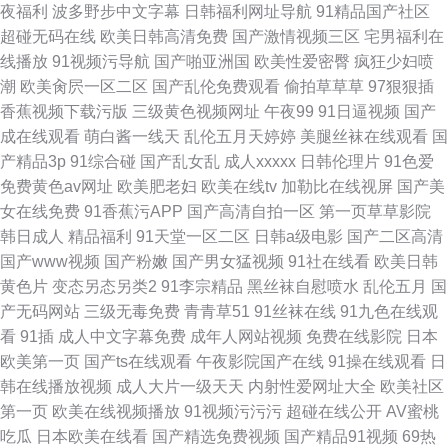
夜福利
波多野步中文字幕
日韩福利网址导航
91精品国产社区
超碰无码在线
欧美日韩高清免费
国产激情视频三区
宅男福利在
线播放
91视频污导航
国产啪亚洲国
欧美性爱密臀
疯狂少妇喷
潮
欧美肏屄一区二区
国产乱伦免费观看
偷拍草草草
97狠狠插
香蕉视频下载污版
三级黄色视频网址
午夜99
91日逼视频
国产
成在线观看
萌白酱一线天
乱伦五月天婷婷
美腿丝袜在线观看
国
产精品3p
91综合碰
国产乱女乱
成人xxxxx
日韩伦理片
91色爱
免费黄色av网址
欧美肥老妇
欧美在线tv
加勒比在线视屏
国产美
女在线免费
91香蕉污APP
国产高清自拍一区
第一页草草影院
韩日成人
精品福利
91天堂一区二区
日韩a级电影
国产二区高清
国产www视频
国产粉嫩
国产男女猛视频
91社在线看
欧美日韩
黄色片
变态另态另类2
91李宗精品
黑丝袜自慰喷水
乱伦五月
国
产无码网站
三级无毒免费
青青草51
91丝袜在线
91九色在线观
看
91插
成人中文字幕免费
成年人网站视频
免费在线影院
日本
欧美第一页
国产ts在线观看
午夜影院国产在线
91操在线观看
日
韩在线播放视频
成人大片一级天天
内射性爱网址大全
欧美社区
第一页
欧美在线视频播放
91视频污污污
超碰在线公开
AV蜜桃
吃瓜
日本欧美在线看
国产精选免费视频
国产精品91视频
69热