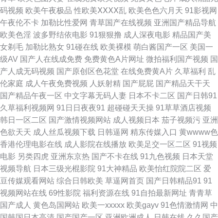
码视频
欧美午夜极品
性欧美ⅩⅩⅩⅩ乱
欧美色色六月天
91影视网
午夜伦不卡
加勒比性爱网
青草国产在线视频
亚洲国产精品导航
欧美色淫
波多野结依电影
91狠狠撸
成人深夜电影
精品国产美
女剃毛
加勒比熟女
91碰在线
欧美裸模
萌白酱国产一区
美国一
级AV
国产人在线成免费
免费黄色A片网址
微拍福利国产视频
国
产人成无码视频
国产原创区色花堂
在线免费黄A片
久草福利
乱
伦家庭
成人午夜免费视频
人妖射精
国产屁屁
国产精品天干天
国产精品午夜一区
中文字幕无码人妻
日本不卡二区
国产日韩91
久草福利视频网
91日日夜夜91
超碰碰天天操
91草草酒店视频
韩日一区二区
国产激情视频网站
成人视频日本
茄子视频污
亚洲
色欲天天
成人丝瓜视频下载
日韩逼网
精东传媒入口
黄wwww色
香港伦理电影在线
成人影院在线播放
欧美足交一区二区
91视频
电影
另类四虎
亚洲东京热
国产不卡在线
91九色视频
日本天堂
视频导航
日本三级光棍影院
91大神精品
欧美怡红院院二区
爱
豆传媒观看网站
综合日韩欧美
草逼网首页
国产日韩精品91
91
视频网站在线
69性影院
福利资源在线
91自拍最新网址
青青草
国产成人
黄色岛国网站
欧美一xxxxx
欧美gayv
91色情激情网
中
国韩国日本高清
国产国产一区
亚洲欧洲成人
日韩在线
久久国产