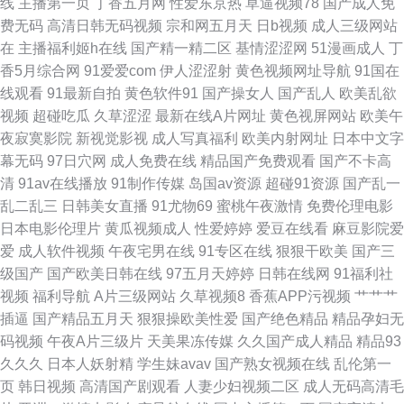
线
主播第一页
丁香五月网
性爱东京热
草逼视频78
国产成人免
费无码
高清日韩无码视频
宗和网五月天
日b视频
成人三级网站
产aaaaaa 日韩精品成人亚洲毛 晨晨国产在线观看网站 日韩一区二区免费看
在
主播福利姬h在线
国产精一精二区
基情涩涩网
51漫画成人
丁
香5月综合网
91爱爱com
伊人涩涩射
黄色视频网址导航
91国在
哪些电影网站免费 91国产 企业档案 91露脸熟女 青青操久久 中文字幕精品亚
线观看
91最新自拍
黄色软件91
国产操女人
国产乱人
欧美乱欲
视频
超碰吃瓜
久草涩涩
最新在线A片网址
黄色视屏网站
欧美午
洲人 他添的我好湿好 成人短片 在线观看中文字幕一区 美女内裤丝袜免费视
夜寂寞影院
新视觉影视
成人写真福利
欧美内射网址
日本中文字
幕无码
97日穴网
成人免费在线
精品国产免费观看
国产不卡高
频 怡红院院 精品啪在线 亚洲精品a 精品在线第一页 一分钟91网站 含蓄网站
清
91av在线播放
91制作传媒
岛国av资源
超碰91资源
国产乱一
乱二乱三
日韩美女直播
91尤物69
蜜桃午夜激情
免费伦理电影
免费在线看网页 国产精品 亚洲激情一区二区 国产少妇久久嫩 一二三四免 火
日本电影伦理片
黄瓜视频成人
性爱婷婷
爱豆在线看
麻豆影院爱
爱
成人软件视频
午夜宅男在线
91专区在线
狠狠干欧美
国产三
影忍者cc在线观看 与年轻岳母的那些年 人人艹香蕉淘宝 欧美日韩色色图三
级国产
国产欧美日韩在线
97五月天婷婷
日韩在线网
91福利社
视频
福利导航
A片三级网站
久草视频8
香蕉APP污视频
艹艹艹
区 二品国精品69xx 亚洲天堂一区二区三区 国产自产拍在线观看 香蕉视颏在
插逼
国产精品五月天
狠狠操欧美性爱
国产绝色精品
精品孕妇无
码视频
午夜A片三级片
天美果冻传媒
久久国产成人精品
精品93
线观禁亚州欧美在线看 国产视频手机在线观看 午夜在线精品视频网站 精品
久久久
日本人妖射精
学生妹avav
国产熟女视频在线
乱伦第一
页
韩日视频
高清国产剧观看
人妻少妇视频二区
成人无码高清毛
一区二区三区 久久热做爱 91黄色男女线免费观看 热の综合热の国产就爱 99