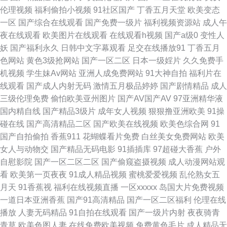
伦理视频
福利偷拍小视频
91社区国产
丁香五月天堂
欧美变态
一区
国产综合在线观看
国产免费一级片
福利视频资源站
成人午
夜在线观看
欧美图片在线观看
在线观看h视频
国产a级0
变性人
妖
国产福利永久
日韩中文字幕观看
足交在线播放91
丁香五月
色网站
黄色3级抢网站
国产一区二区
日本一级婬片
久久免费手
机视频
学生妹Av网站
亚洲人成免费网站
91大神自拍
福利片在
线观看
国产成人内射无码
激情五月极品婷婷
国产剧情精品
成人
三级伦理免费
偷怕欧美亚州图片
国产AV国产AV
97亚洲精华液
国内精自线
国产精品3级片
成年女人视频
狠狠撸亚洲欧美
91操
碰在线
国产高清精品二区
国产欧美在线视频
欧美色综合网
91
国产自拍偷拍
香蕉911
花蝴蝶看片免费
白丝美女免费网站
欧美
女人与动物交
国产精品无码电影
91插插库
97超碰大香蕉
户外
自慰影院
国产一区二区二区
国产偷窥盗摄视频
成人动漫网站观
看
欧美第一页夜夜
91成人精品视频
蜜桃爱爱视频
乱伦熟女五
月天
91香蕉视
福利在线视频直播
一区xxxxx
岛国大片免费视频
一道日本亚洲香蕉
国产91高清精品
国产一区二区福利
伦理在线
播放
人妻无码精品
91自拍在线观看
国产一级片内射
夜夜骑青
青草
欧美色图人妻
在线免费欧美视频
免费黄色毛片
成人精品无